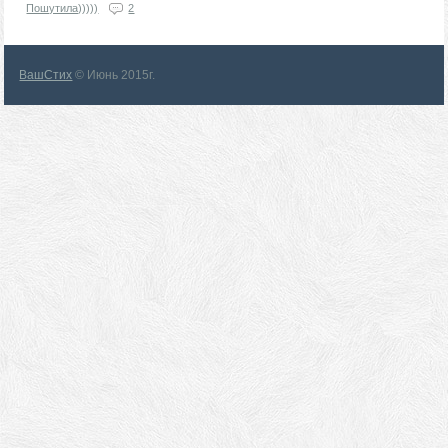
Пошутила)))))
2
ВашСтих
© Июнь 2015г.