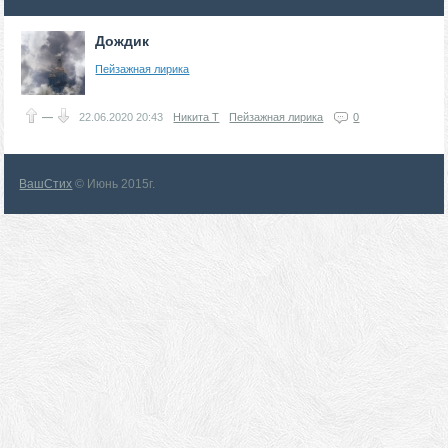
Дождик
Пейзажная лирика
—
22.06.2020
20:43
Никита Т
Пейзажная лирика
0
ВашСтих
© Июнь 2015г.