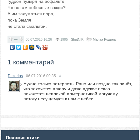
гудрон пузыря на асфальте.
Что ж там небесные вожди?!
А им задуматься пора,
пока Земля
не стала смальтой.
—
05.07.2016
16:26
1995
ShutNIK
Малая Родина
1 комментарий
Dimitrios
06.07.2016
00:35
#
Нужно только потерпеть. Рано или поздно так линёт,
что захочется в жару и даже адское пекло
покажется неплохой альтернативой могучему
потоку несущемуся к нам с небес.
Похожие стихи