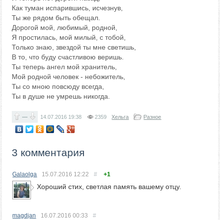
Как туман испарившись, исчезнув,
Ты же рядом быть обещал.
Дорогой мой, любимый, родной,
Я простилась, мой милый, с тобой,
Только знаю, звездой ты мне светишь,
В то, что буду счастливою веришь.
Ты теперь ангел мой хранитель,
Мой родной человек - небожитель,
Ты со мною повсюду всегда,
Ты в душе не умрешь никогда.
—
14.07.2016
19:38
2359
Хельга
Разное
3 комментария
Galaolga
15.07.2016
12:22
#
+1
Хороший стих, светлая память вашему отцу.
magdjan
16.07.2016
00:33
#