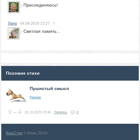
Присоединяюсь!
Лана
04.08.2016
23:27
#
Светлая память…
Похожие стихи
Пушистый смысл
Разное
—
01.10.2023
23:40
Dimitrios
0
ВашСтих
© Июнь 2015г.