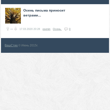
Осень письма приносит
ветрами...
—
17.03.2020
20:28
osenin
Осень.
0
ВашСтих
© Июнь 2015г.