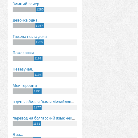
Зимний вечер
1285
Девочка одна.
1257
Тяжела поэта доля
1255
Пожелания
1198
Невезучая.
1194
Мои героини
1191
в день юбилея Эммы Михайловны Киселевой
1177
перевод на болгарский язык некоторых моих стихов
1151
Я за...