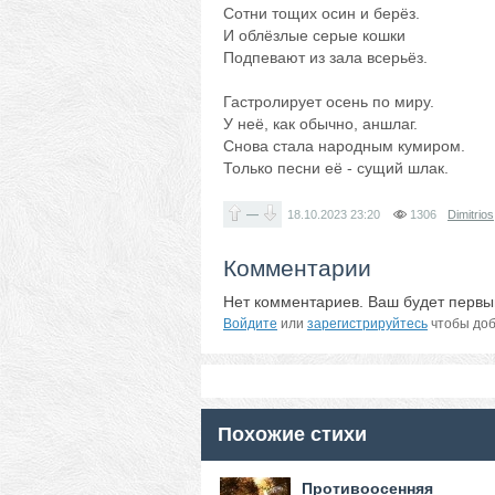
Сотни тощих осин и берёз.
И облёзлые серые кошки
Подпевают из зала всерьёз.
Гастролирует осень по миру.
У неё, как обычно, аншлаг.
Снова стала народным кумиром.
Только песни её - сущий шлак.
—
18.10.2023
23:20
1306
Dimitrios
Комментарии
Нет комментариев. Ваш будет первы
Войдите
или
зарегистрируйтесь
чтобы доб
Похожие стихи
Противоосенняя