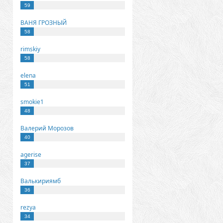
59
ВАНЯ ГРОЗНЫЙ
58
rimskiy
58
elena
51
smokie1
48
Валерий Морозов
40
agerise
37
Валькириямб
36
rezya
34