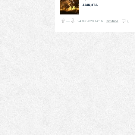
защита
—
24.09.2020
14:16
Dimitrios
0