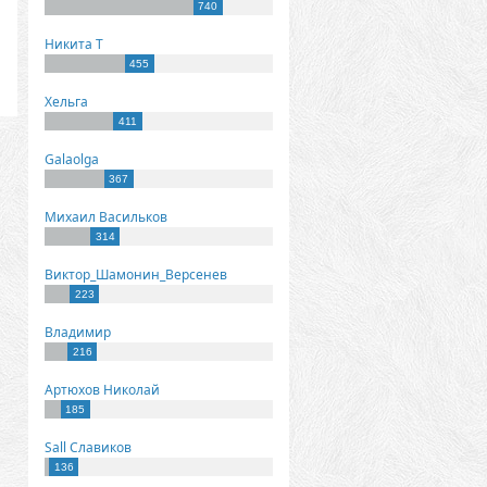
740
Никита Т
455
Хельга
411
Galaolga
367
Михаил Васильков
314
Виктор_Шамонин_Версенев
223
Владимир
216
Артюхов Николай
185
Sall Славиков
136