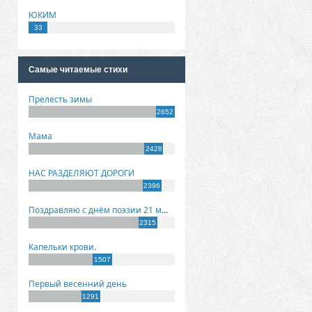
ЮКИМ
33
Самые читаемые стихи
Прелесть зимы
2652
Мама
2428
НАС РАЗДЕЛЯЮТ ДОРОГИ
2396
Поздравляю с днём поэзии 21 марта!
2315
Капельки крови.
1507
Первый весенний день
1291