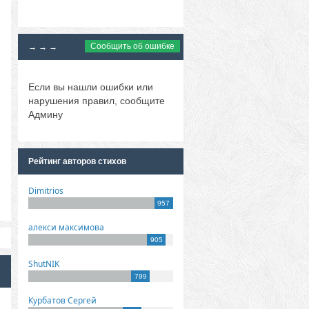
Сообщить об ошибке
→ → →
Если вы нашли ошибки или
нарушения правил, сообщите
Админу
Рейтинг авторов стихов
Dimitrios
957
алекси максимова
905
ShutNIK
799
Курбатов Сергей