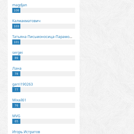
magdjan
108
Калмакматович
103
Татьяна Письмоносица-Парамонова
101
sergei
89
Лана
78
garri190263
77
Mixail61
76
MVG
65
Игорь Истратов