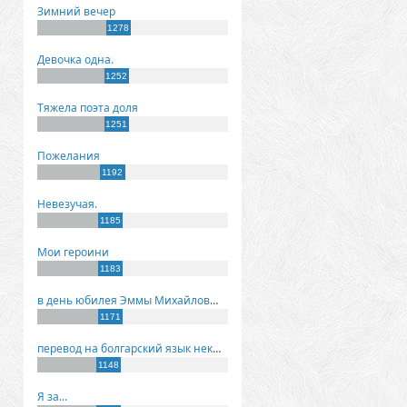
Зимний вечер
1278
Девочка одна.
1252
Тяжела поэта доля
1251
Пожелания
1192
Невезучая.
1185
Мои героини
1183
в день юбилея Эммы Михайловны Киселевой
1171
перевод на болгарский язык некоторых моих стихов
1148
Я за...