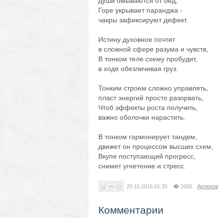
души омываются от бед,
Горе укрывает паранджа -
чакры зафиксируют дефект.
Истину духовное почтит
в сложной сфере разума и чувств,
В тонком теле схему пробудит,
в ходе обезличивая груз.
Тонким строем сложно управлять,
пласт энергий просто разорвать,
Чтоб эффекты роста получить,
важно оболочки нарастить.
В тонком гармонирует тандем,
движет он процессом высших схем,
Вкупе поступающий прогресс,
снимет угнетение и стресс.
—
29.10.2016
01:35
2065
Артюхов
Комментарии