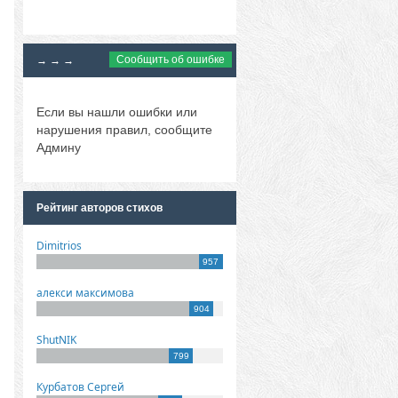
Сообщить об ошибке
→ → →
Если вы нашли ошибки или
нарушения правил, сообщите
Админу
Рейтинг авторов стихов
Dimitrios
957
алекси максимова
904
ShutNIK
799
Курбатов Сергей