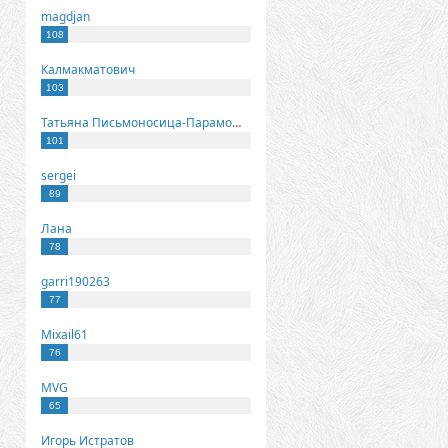
magdjan
108
Калмакматович
103
Татьяна Письмоносица-Парамонова
101
sergei
89
Лана
78
garri190263
77
Mixail61
76
MVG
65
Игорь Истратов