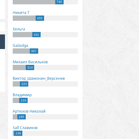
740
Никита Т
455
Хельга
411
Galaolga
367
Михаил Васильков
314
Виктор_Шамонин_Версенев
223
Владимир
216
Артюхов Николай
185
Sall Славиков
136