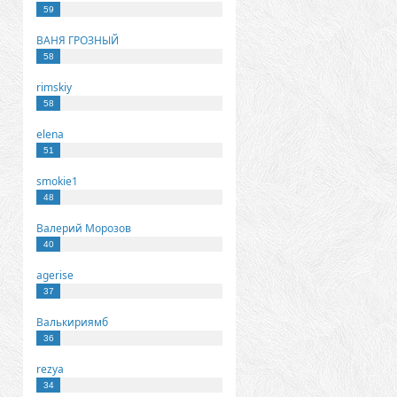
59
ВАНЯ ГРОЗНЫЙ
58
rimskiy
58
elena
51
smokie1
48
Валерий Морозов
40
agerise
37
Валькириямб
36
rezya
34