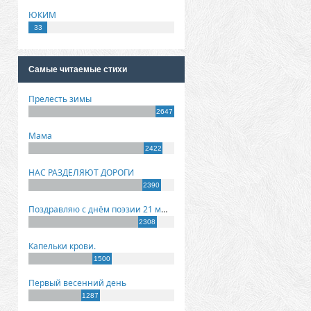
ЮКИМ
33
Самые читаемые стихи
Прелесть зимы
2647
Мама
2422
НАС РАЗДЕЛЯЮТ ДОРОГИ
2390
Поздравляю с днём поэзии 21 марта!
2308
Капельки крови.
1500
Первый весенний день
1287