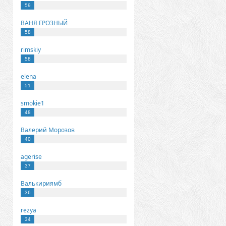
59
ВАНЯ ГРОЗНЫЙ
58
rimskiy
58
elena
51
smokie1
48
Валерий Морозов
40
agerise
37
Валькириямб
36
rezya
34