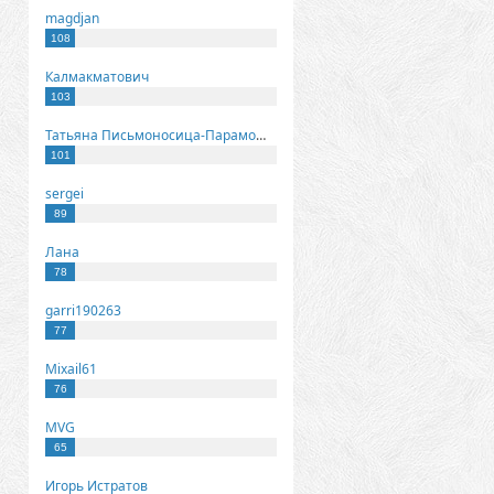
magdjan
108
Калмакматович
103
Татьяна Письмоносица-Парамонова
101
sergei
89
Лана
78
garri190263
77
Mixail61
76
MVG
65
Игорь Истратов