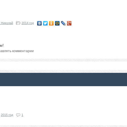
 Николай
2014 год
м!
авлять комментарии
2015 год
1