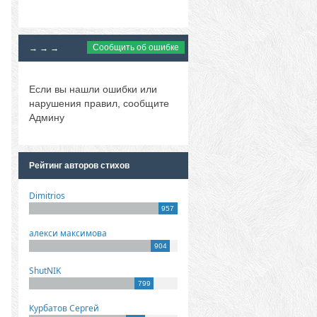
Сообщить об ошибке
→ → →
Если вы нашли ошибки или
нарушения правил, сообщите
Админу
Рейтинг авторов стихов
Dimitrios
957
алекси максимова
904
ShutNIK
799
Курбатов Сергей