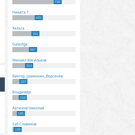
740
Никита Т
455
Хельга
411
Galaolga
367
Михаил Васильков
314
Виктор_Шамонин_Версенев
223
Владимир
216
Артюхов Николай
185
Sall Славиков
136