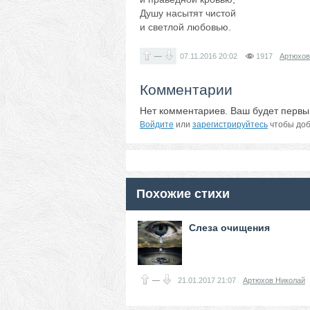
Душу насытят чистой
и светлой любовью.
—
07.11.2016
20:02
1917
Артюхов
Комментарии
Нет комментариев. Ваш будет первы
Войдите
или
зарегистрируйтесь
чтобы доб
Похожие стихи
Слеза очищения
—
21.01.2017
21:07
Артюхов Николай