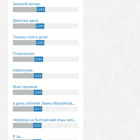
Зимний вечер
1283
Девочка одна.
1255
Тяжела поэта доля
1255
Пожелания
1195
Невезучая.
1191
Мои героини
1189
в день юбилея Эммы Михайловны Киселевой
1177
перевод на болгарский язык некоторых моих стихов
1150
Я за...