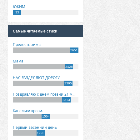
ЮКИМ
33
Самые читаемые стихи
Прелесть зимы
2651
Мама
2428
НАС РАЗДЕЛЯЮТ ДОРОГИ
2395
Поздравляю с днём поэзии 21 марта!
2313
Капельки крови.
1504
Первый весенний день
1290