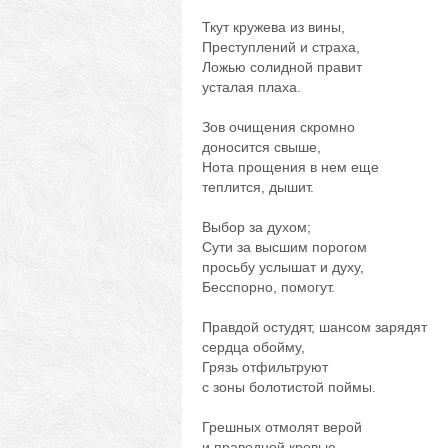
Ткут кружева из вины,
Преступлений и страха,
Ложью солидной правит
усталая плаха.
Зов очищения скромно
доносится свыше,
Нота прощения в нем еще
теплится, дышит.
Выбор за духом;
Сути за высшим порогом
просьбу услышат и духу,
Бесспорно, помогут.
Правдой остудят, шансом зарядят
сердца обойму,
Грязь отфильтруют
с зоны болотистой поймы.
Грешных отмолят верой
и праведной кровью,