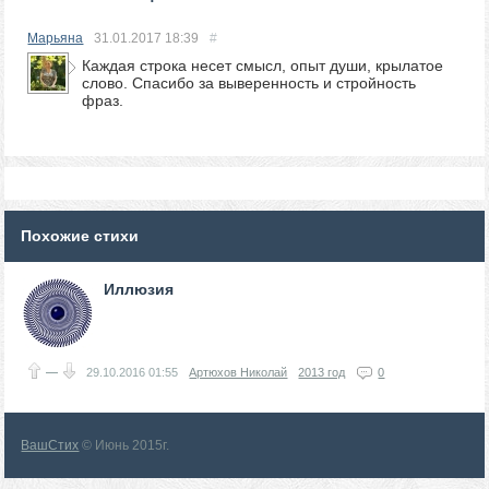
Марьяна
31.01.2017
18:39
#
Каждая строка несет смысл, опыт души, крылатое
слово. Спасибо за выверенность и стройность
фраз.
Похожие стихи
Иллюзия
—
29.10.2016
01:55
Артюхов Николай
2013 год
0
ВашСтих
© Июнь 2015г.