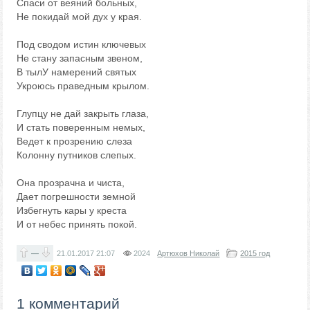
Спаси от веяний больных,
Не покидай мой дух у края.
Под сводом истин ключевых
Не стану запасным звеном,
В тылУ намерений святых
Укроюсь праведным крылом.
Глупцу не дай закрыть глаза,
И стать поверенным немых,
Ведет к прозрению слеза
Колонну путников слепых.
Она прозрачна и чиста,
Дает погрешности земной
Избегнуть кары у креста
И от небес принять покой.
—
21.01.2017
21:07
2024
Артюхов Николай
2015 год
1 комментарий