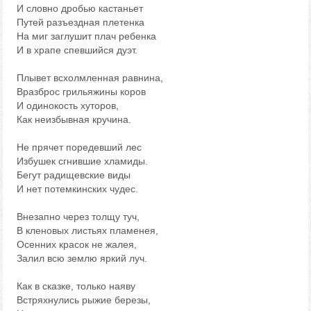
И словно дробью кастаньет
Путей разъездная плетенка
На миг заглушит плач ребенка
И в храпе спевшийся дуэт.
Плывет всхолмленная равнина,
Вразброс грильяжины коров
И одинокость хуторов,
Как неизбывная кручина.
Не прячет поредевший лес
Избушек сгнившие хламиды.
Бегут радищевские виды
И нет потемкинских чудес.
Внезапно через толщу туч,
В кленовых листьях пламенея,
Осенних красок не жалея,
Залил всю землю яркий луч.
Как в сказке, только наяву
Встряхнулись рыжие березы,