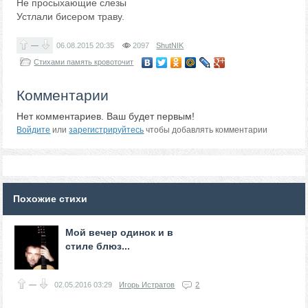
Не просыхающие слезы
Устлали бисером траву.
—
06.08.2015
20:35
2097
ShutNIK
Стихами память кровоточит
Комментарии
Нет комментариев. Ваш будет первым!
Войдите
или
зарегистрируйтесь
чтобы добавлять комментарии
Похожие стихи
Мой вечер одинок и в
стиле блюз...
—
02.05.2016
03:29
Игорь Истратов
2