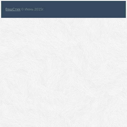
ВашСтих
© Июнь 2015г.