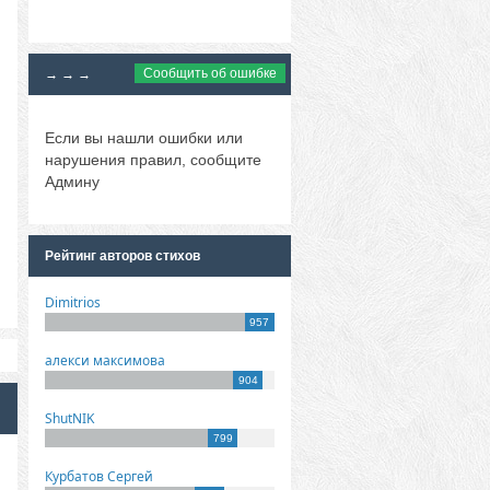
Сообщить об ошибке
→ → →
Если вы нашли ошибки или
нарушения правил, сообщите
Админу
Рейтинг авторов стихов
Dimitrios
957
алекси максимова
904
ShutNIK
799
Курбатов Сергей