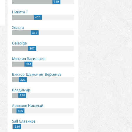
740
Никита Т
455
Хельга
411
Galaolga
367
Михаил Васильков
314
Виктор_Шамонин_Версенев
223
Владимир
216
Артюхов Николай
185
Sall Славиков
136