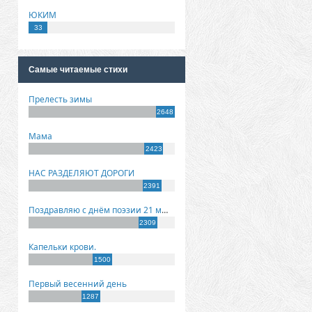
ЮКИМ
33
Самые читаемые стихи
Прелесть зимы
2648
Мама
2423
НАС РАЗДЕЛЯЮТ ДОРОГИ
2391
Поздравляю с днём поэзии 21 марта!
2309
Капельки крови.
1500
Первый весенний день
1287