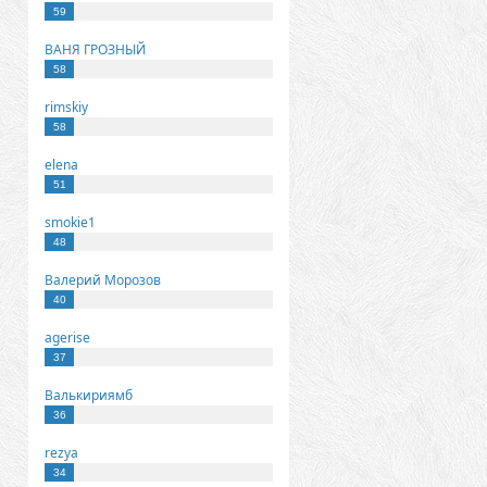
59
ВАНЯ ГРОЗНЫЙ
58
rimskiy
58
elena
51
smokie1
48
Валерий Морозов
40
agerise
37
Валькириямб
36
rezya
34