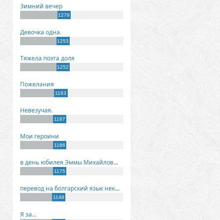
Зимний вечер
1279
Девочка одна.
1253
Тяжела поэта доля
1252
Пожелания
1193
Невезучая.
1187
Мои героини
1186
в день юбилея Эммы Михайловны Киселевой
1175
перевод на болгарский язык некоторых моих стихов
1148
Я за...