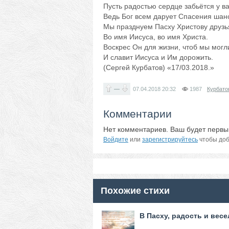
Пусть радостью сердце забьётся у ва
Ведь Бог всем дарует Спасения шан
Мы празднуем Пасху Христову друзь
Во имя Иисуса, во имя Христа.
Воскрес Он для жизни, чтоб мы могл
И славит Иисуса и Им дорожить.
(Сергей Курбатов) «17/03.2018.»
—
07.04.2018
20:32
1987
Курбато
Комментарии
Нет комментариев. Ваш будет первы
Войдите
или
зарегистрируйтесь
чтобы доб
Похожие стихи
В Пасху, радость и весел