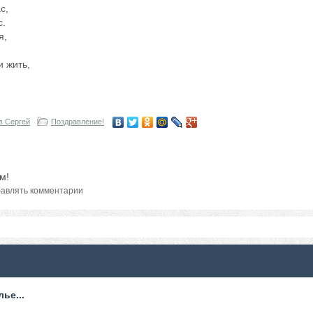
с,
с.
я,
и жить,
в Сергей
Поздравление!
м!
авлять комментарии
ье...