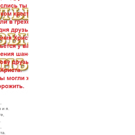
,
 и я.
е,
.
,
та.