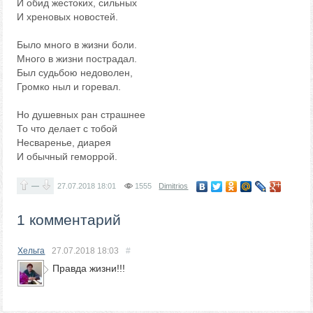
И обид жестоких, сильных
И хреновых новостей.
Было много в жизни боли.
Много в жизни пострадал.
Был судьбою недоволен,
Громко ныл и горевал.
Но душевных ран страшнее
То что делает с тобой
Несваренье, диарея
И обычный геморрой.
—
27.07.2018
18:01
1555
Dimitrios
1 комментарий
Хельга
27.07.2018
18:03
#
Правда жизни!!!