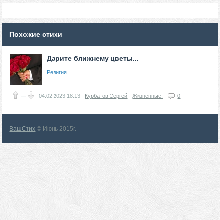
Похожие стихи
Дарите ближнему цветы...
Религия
—
04.02.2023
18:13
Курбатов Сергей
Жизненные.
0
ВашСтих
© Июнь 2015г.