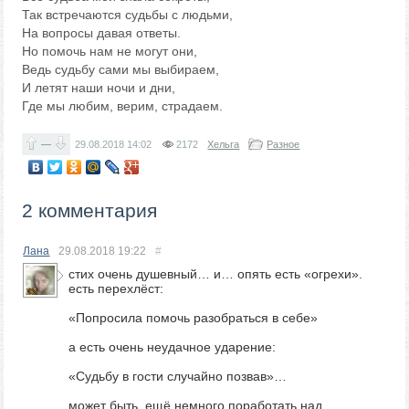
Так встречаются судьбы с людьми,
На вопросы давая ответы.
Но помочь нам не могут они,
Ведь судьбу сами мы выбираем,
И летят наши ночи и дни,
Где мы любим, верим, страдаем.
—
29.08.2018
14:02
2172
Хельга
Разное
2 комментария
Лана
29.08.2018
19:22
#
стих очень душевный… и… опять есть «огрехи».
есть перехлёст:
«Попросила помочь разобраться в себе»
а есть очень неудачное ударение:
«Судьбу в гости случайно позвав»…
может быть, ещё немного поработать над