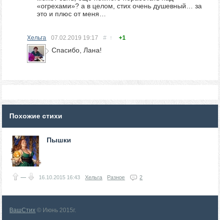
«огрехами»? а в целом, стих очень душевный… за
это и плюс от меня…
Хельга
07.02.2019
19:17
#
↑
+1
Спасибо, Лана!
Похожие стихи
Пышки
—
16.10.2015
16:43
Хельга
Разное
2
ВашСтих
© Июнь 2015г.