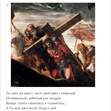
-:
Ты шёл на крест, неся свой крест тяжёлый,
Оплёванный, избитый как злодей.
Вокруг толпа смеялась и глумилась,
А Ты всё шёл моля Отца о ней.