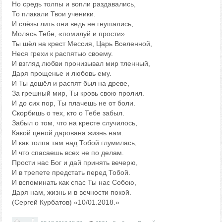
Но средь толпы и вопли раздавались,
То плакали Твои ученики.
И слёзы лить они ведь не гнушались,
Молясь Тебе, «помилуй и прости»
Ты шёл на крест Мессия, Царь Вселенной,
Неся грехи к распятью своему.
И взгляд любви пронизывал мир тленный,
Даря прощенье и любовь ему.
И Ты дошёл и распят был на древе,
За грешный мир, Ты кровь свою пролил.
И до сих пор, Ты плачешь не от боли.
Скорбишь о тех, кто о Тебе забыл.
Забыл о том, что на кресте случилось,
Какой ценой дарована жизнь нам.
И как толпа там над Тобой глумилась,
И что спасаешь всех не по делам.
Прости нас Бог и дай принять вечерю,
И в трепете предстать перед Тобой.
И вспоминать как спас Ты нас Собою,
Даря нам, жизнь и в вечности покой.
(Сергей Курбатов) «10/01.2018.»