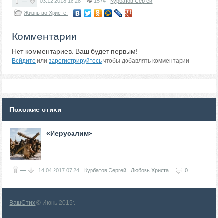
—
03.12.2018
18:28
1574
Курбатов Сергей
Жизнь во Христе.
Комментарии
Нет комментариев. Ваш будет первым!
Войдите
или
зарегистрируйтесь
чтобы добавлять комментарии
Похожие стихи
«Иерусалим»
—
14.04.2017
07:24
Курбатов Сергей
Любовь Христа.
0
ВашСтих
© Июнь 2015г.