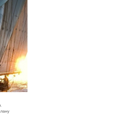
.
плану