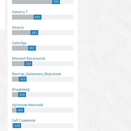
740
Никита Т
455
Хельга
411
Galaolga
367
Михаил Васильков
314
Виктор_Шамонин_Версенев
223
Владимир
216
Артюхов Николай
185
Sall Славиков
136