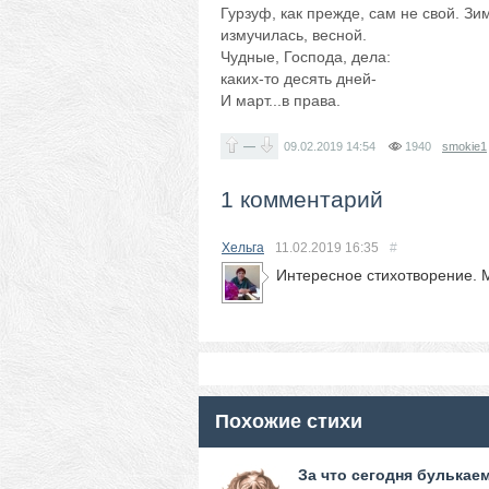
Гурзуф, как прежде, сам не свой. Зи
измучилась, весной.
Чудные, Господа, дела:
каких-то десять дней-
И март...в права.
—
09.02.2019
14:54
1940
smokie1
1 комментарий
Хельга
11.02.2019
16:35
#
Интересное стихотворение. 
Похожие стихи
За что сегодня булькае