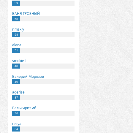
59
ВАНЯ ГРОЗНЫЙ
58
rimskiy
58
elena
51
smokie1
48
Валерий Морозов
40
agerise
37
Валькириямб
36
rezya
34