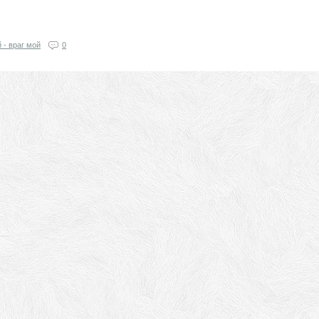
 - враг мой
0