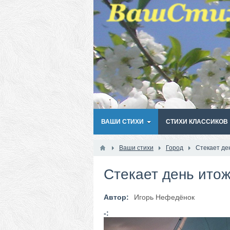
ВАШИ СТИХИ
СТИХИ КЛАССИКОВ
Ваши стихи
Город
Стекает де
Стекает день итож
Автор:
Игорь Нефедёнок
-: