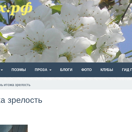
ПОЭМЫ
ПРОЗА
БЛОГИ
ФОТО
КЛУБЫ
ГИД 
нь итожа зрелость
а зрелость