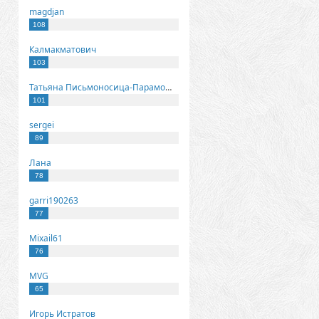
magdjan
108
Калмакматович
103
Татьяна Письмоносица-Парамонова
101
sergei
89
Лана
78
garri190263
77
Mixail61
76
MVG
65
Игорь Истратов