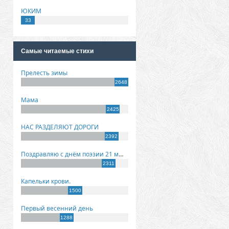
ЮКИМ
33
Самые читаемые стихи
Прелесть зимы
2648
Мама
2425
НАС РАЗДЕЛЯЮТ ДОРОГИ
2392
Поздравляю с днём поэзии 21 марта!
2311
Капельки крови.
1500
Первый весенний день
1288