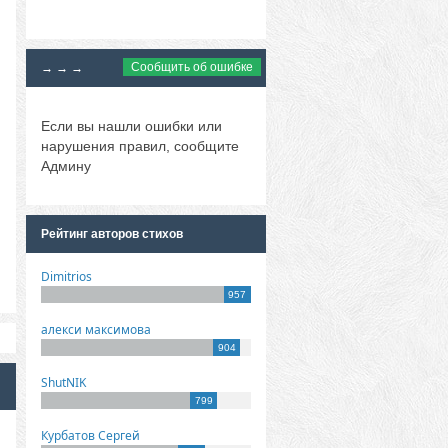
Сообщить об ошибке
→ → →
Если вы нашли ошибки или
нарушения правил, сообщите
Админу
Рейтинг авторов стихов
Dimitrios
957
алекси максимова
904
ShutNIK
799
Курбатов Сергей