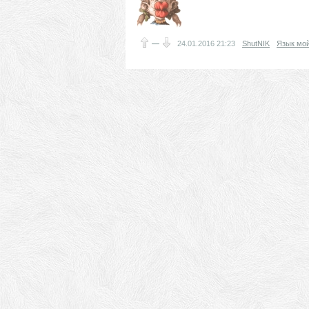
—
24.01.2016
21:23
ShutNIK
Язык мой