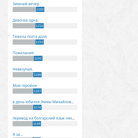
Зимний вечер
1280
Девочка одна.
1254
Тяжела поэта доля
1253
Пожелания
1193
Невезучая.
1188
Мои героини
1187
в день юбилея Эммы Михайловны Киселевой
1176
перевод на болгарский язык некоторых моих стихов
1148
Я за...