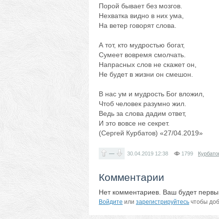
Порой бывает без мозгов.
Нехватка видно в них ума,
На ветер говорят слова.
А тот, кто мудростью богат,
Сумеет вовремя смолчать.
Напрасных слов не скажет он,
Не будет в жизни он смешон.
В нас ум и мудрость Бог вложил,
Чтоб человек разумно жил.
Ведь за слова дадим ответ,
И это вовсе не секрет.
(Сергей Курбатов) «27/04.2019»
—
30.04.2019
12:38
1799
Курбато
Комментарии
Нет комментариев. Ваш будет первы
Войдите
или
зарегистрируйтесь
чтобы доб