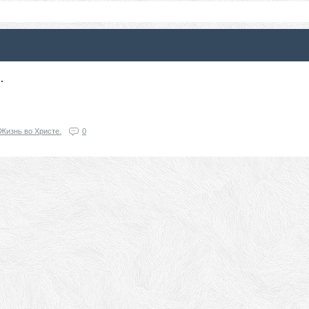
.
Жизнь во Христе.
0