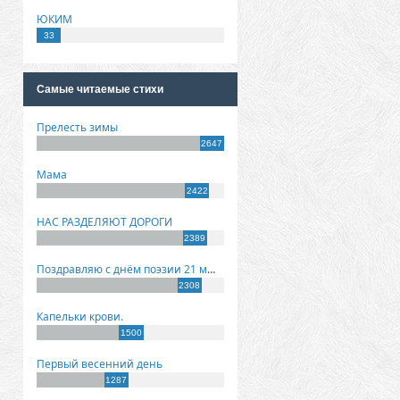
ЮКИМ
33
Самые читаемые стихи
Прелесть зимы
2647
Мама
2422
НАС РАЗДЕЛЯЮТ ДОРОГИ
2389
Поздравляю с днём поэзии 21 марта!
2308
Капельки крови.
1500
Первый весенний день
1287