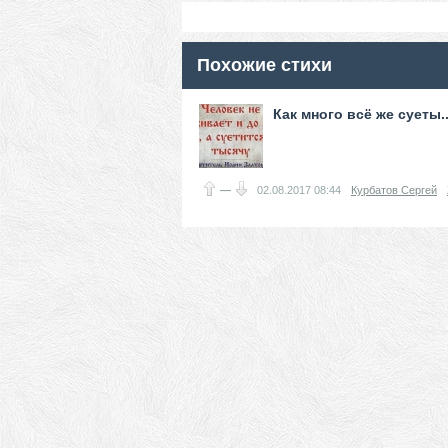
Похожие стихи
Как много всё же суеты..
—
02.08.2017
08:44
Курбатов Сергей