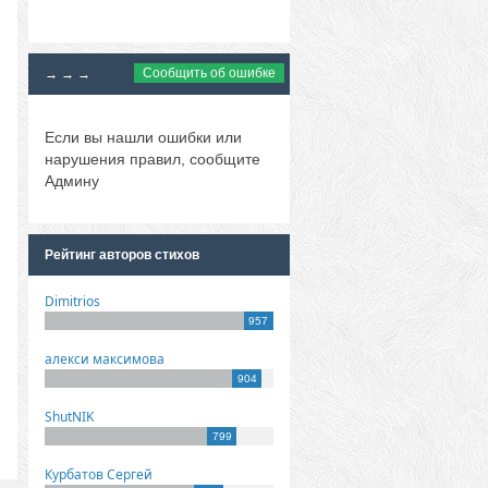
Сообщить об ошибке
→ → →
Если вы нашли ошибки или
нарушения правил, сообщите
Админу
Рейтинг авторов стихов
Dimitrios
957
алекси максимова
904
ShutNIK
799
Курбатов Сергей