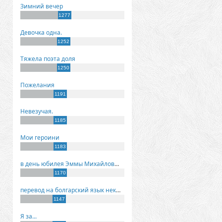
Зимний вечер
1277
Девочка одна.
1252
Тяжела поэта доля
1250
Пожелания
1191
Невезучая.
1185
Мои героини
1183
в день юбилея Эммы Михайловны Киселевой
1170
перевод на болгарский язык некоторых моих стихов
1147
Я за...