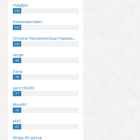
magdjan
108
Калмакматович
103
Татьяна Письмоносица-Парамонова
101
sergei
89
Лана
78
garri190263
77
Mixail61
76
MVG
65
Игорь Истратов