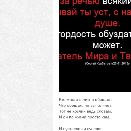
Кто много в жизни обещает,
Что обещал, не выполняет.
Тот не хозяин ведь словам,
И он по жизни просто хам.
И пустослов и суеслов,