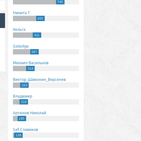
740
Никита Т
455
Хельга
411
Galaolga
367
Михаил Васильков
314
Виктор_Шамонин_Версенев
223
Владимир
216
Артюхов Николай
185
Sall Славиков
136