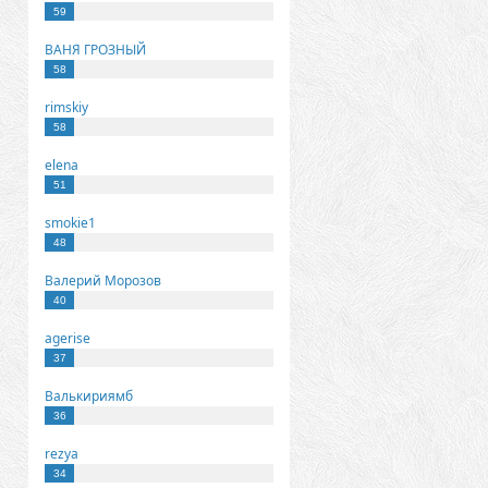
59
ВАНЯ ГРОЗНЫЙ
58
rimskiy
58
elena
51
smokie1
48
Валерий Морозов
40
agerise
37
Валькириямб
36
rezya
34