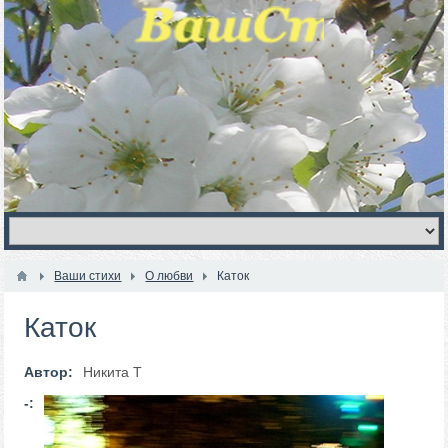
Ваши стихи
О любви
Каток
Каток
Автор:
Никита Т
-: