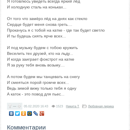
Я готовлюсь увидеть всегда яркий лёд
И холодную сталь на коньках...
От того что замёрз лёд на днях как стекло
Сердце будет меня снова греть....
Прокачусь я с тобой на катке - где так будет светло
И ты будешь сиять ярче всех...
И под музыку будем с тобою кружить
Веселить тех друзей, кто на льду...
И когда заиграет фокстрот на катке
Я за руку тебя вновь возьму....
А потом будем мы танцевать на снегу
И смеяться порой громче всех...
Ведь зимой вижу только тебя я одну
А каток - это повод для пьес...
—
05.02.2020
16:43
1523
Никита Т
Любовная лирика
Комментарии