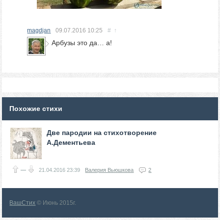
magdjan
09.07.2016
10:25
#
↑
Арбузы это да… а!
Похожие стихи
Две пародии на стихотворение
А.Дементьева
—
21.04.2016
23:39
Валерия Вьюшкова
2
ВашСтих
© Июнь 2015г.