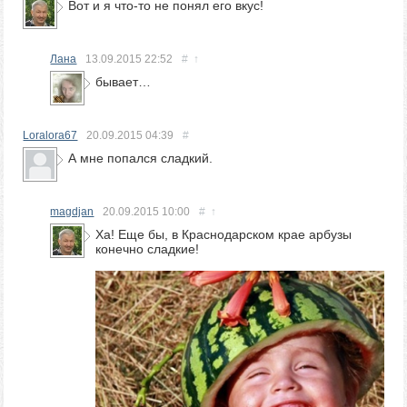
Вот и я что-то не понял его вкус!
Лана
13.09.2015
22:52
#
↑
бывает…
Loralora67
20.09.2015
04:39
#
А мне попался сладкий.
magdjan
20.09.2015
10:00
#
↑
Ха! Еще бы, в Краснодарском крае арбузы
конечно сладкие!