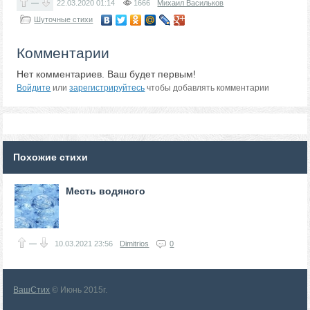
—
22.03.2020
01:14
1666
Михаил Васильков
Шуточные стихи
Комментарии
Нет комментариев. Ваш будет первым!
Войдите
или
зарегистрируйтесь
чтобы добавлять комментарии
Похожие стихи
Месть водяного
—
10.03.2021
23:56
Dimitrios
0
ВашСтих
© Июнь 2015г.