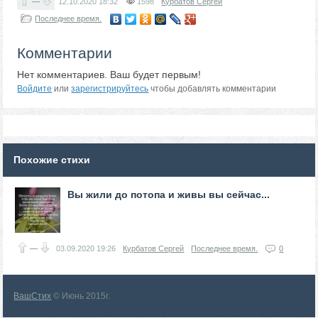
—
12.10.2020
18:32
1598
Курбатов Сергей
Последнее время.
Комментарии
Нет комментариев. Ваш будет первым!
Войдите
или
зарегистрируйтесь
чтобы добавлять комментарии
Похожие стихи
Вы жили до потопа и живы вы сейчас...
—
03.09.2020
19:26
Курбатов Сергей
Последнее время.
0
ВашСтих
© Июнь 2015г.