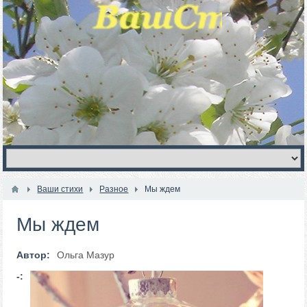
Ваши стихи
Разное
Мы ждем
Мы ждем
Автор:
Ольга Мазур
-: