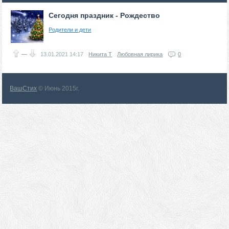
Сегодня праздник - Рождество
Родители и дети
—
13.01.2021
14:17
Никита Т
Любовная лирика
0
ВашСтих
© Июнь 2015г.