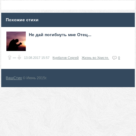
Похожие стихи
Не дай погибнуть мне Отец...
—
13.08.2017
15:57
Курбатов Сергей
Жизнь во Христе.
0
ВашСтих
© Июнь 2015г.