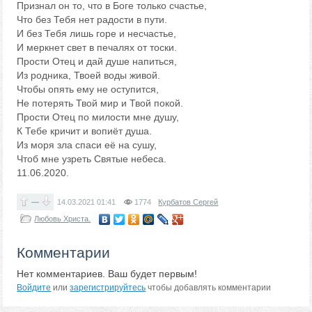
Признал он то, что в Боге только счастье,
Что без Тебя нет радости в пути.
И без Тебя лишь горе и несчастье,
И меркнет свет в печалях от тоски.
Прости Отец и дай душе напиться,
Из родника, Твоей воды живой.
Чтобы опять ему не оступится,
Не потерять Твой мир и Твой покой.
Прости Отец по милости мне душу,
К Тебе кричит и вопиёт душа.
Из моря зла спаси её на сушу,
Чтоб мне узреть Святые небеса.
11.06.2020.
—
14.03.2021
01:41
1774
Курбатов Сергей
Любовь Христа.
Комментарии
Нет комментариев. Ваш будет первым!
Войдите
или
зарегистрируйтесь
чтобы добавлять комментарии