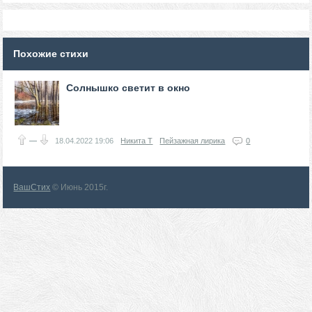
Похожие стихи
Солнышко светит в окно
—
18.04.2022
19:06
Никита Т
Пейзажная лирика
0
ВашСтих
© Июнь 2015г.