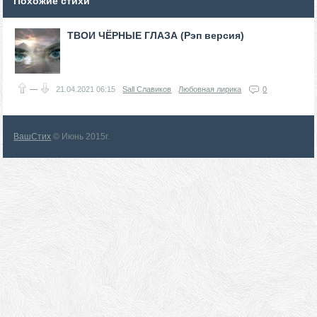
Похожие стихи
ТВОИ ЧЁРНЫЕ ГЛАЗА (Рэп версия)
—
21.04.2021
06:15
Sall Славиков
Любовная лирика
0
ВашСтих
© Июнь 2015г.