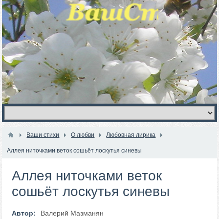
Ваши стихи
О любви
Любовная лирика
Аллея ниточками веток сошьёт лоскутья синевы
Аллея ниточками веток
сошьёт лоскутья синевы
Автор:
Валерий Мазманян