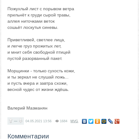
Пожухлый лист с порывом ветра
прильнёт к груди сырой травы,
аллея ниточками веток
сошьёт лоскутья синевы.
Приветливей, светлее лица,
и легче груз прожитых лет,
и мнит себя свободной птицей
пустой разорванный пакет.
Морщинки - только сухость кожи,
и ты зеркал не слушай ложь...
и пусть вчера и завтра схожи,
весной чудес от жизни ждёшь.
Валерий Мазманян
—
04.05.2021
13:56
1684
MVG
Комментарии