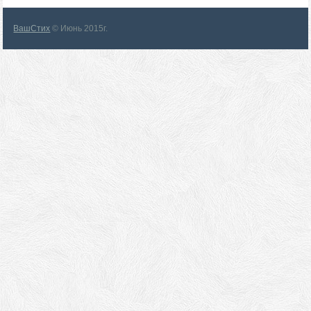
ВашСтих
© Июнь 2015г.