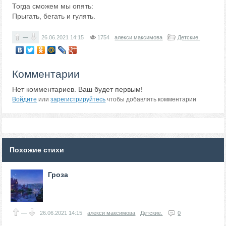
Тогда сможем мы опять:
Прыгать, бегать и гулять.
—
26.06.2021
14:15
1754
алекси максимова
Детские.
Комментарии
Нет комментариев. Ваш будет первым!
Войдите
или
зарегистрируйтесь
чтобы добавлять комментарии
Похожие стихи
Гроза
—
26.06.2021
14:15
алекси максимова
Детские.
0