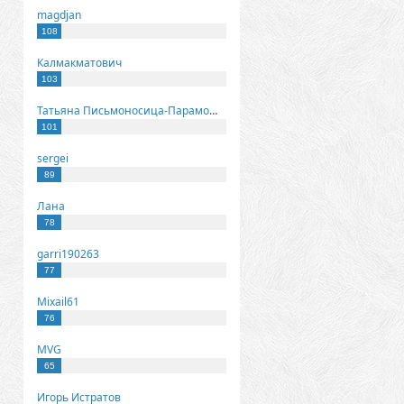
magdjan
108
Калмакматович
103
Татьяна Письмоносица-Парамонова
101
sergei
89
Лана
78
garri190263
77
Mixail61
76
MVG
65
Игорь Истратов