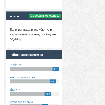
Сообщить об ошибке
→ → →
Если вы нашли ошибки или
нарушения правил, сообщите
Админу
Рейтинг авторов стихов
Dimitrios
957
алекси максимова
904
ShutNIK
799
Курбатов Сергей