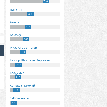
740
Никита Т
455
Хельга
411
Galaolga
367
Михаил Васильков
314
Виктор_Шамонин_Версенев
223
Владимир
216
Артюхов Николай
185
Sall Славиков
136