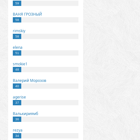
59
ВАНЯ ГРОЗНЫЙ
58
rimskiy
58
elena
51
smokie1
48
Валерий Морозов
40
agerise
37
Валькириямб
36
rezya
34