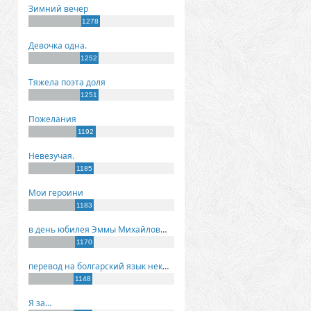
Зимний вечер
1278
Девочка одна.
1252
Тяжела поэта доля
1251
Пожелания
1192
Невезучая.
1185
Мои героини
1183
в день юбилея Эммы Михайловны Киселевой
1170
перевод на болгарский язык некоторых моих стихов
1148
Я за...