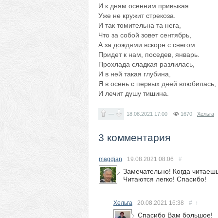
И к дням осенним привыкая
Уже не кружит стрекоза.
И так томительна та нега,
Что за собой зовет сентябрь,
А за дождями вскоре с снегом
Придет к нам, поседев, январь.
Прохлада сладкая разлилась,
И в ней такая глубина,
Я в осень с первых дней влюбилась,
И лечит душу тишина.
—
18.08.2021
17:00
1670
Хельга
3 комментария
magdjan
19.08.2021
08:06
#
Замечательно! Когда читаешь
Читаются легко! Спасибо!
Хельга
20.08.2021
16:38
#
↑
Спасибо Вам большое!