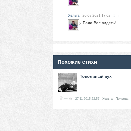
Хельга
20.08.2021
17:02
#
↑
Рада Вас видеть!
Похожие стихи
Тополиный пух
—
27.11.2015
22:57
Хельга
Природа