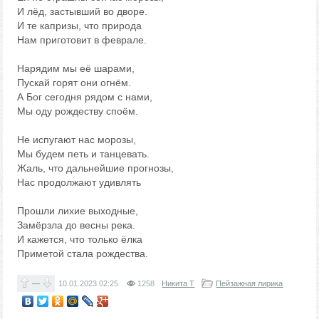
И лёд, застывший во дворе.
И те капризы, что природа
Нам приготовит в феврале.
Нарядим мы её шарами,
Пускай горят они огнём.
А Бог сегодня рядом с нами,
Мы оду рождеству споём.
Не испугают нас морозы,
Мы будем петь и танцевать.
Жаль, что дальнейшие прогнозы,
Нас продолжают удивлять
Прошли лихие выходные,
Замёрзла до весны река.
И кажется, что только ёлка
Приметой стала рождества.
—
10.01.2023
02:25
1258
Никита Т
Пейзажная лирика