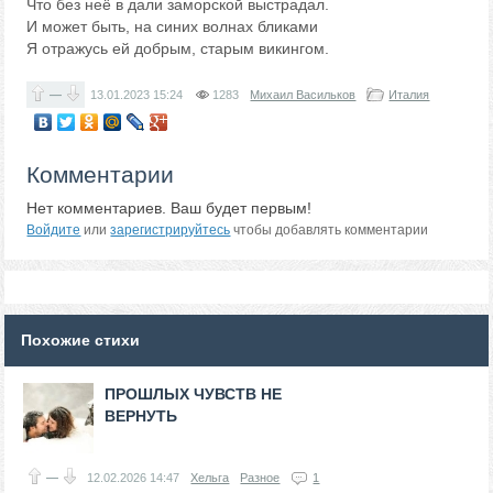
Что без неё в дали заморской выстрадал.
И может быть, на синих волнах бликами
Я отражусь ей добрым, старым викингом.
—
13.01.2023
15:24
1283
Михаил Васильков
Италия
Комментарии
Нет комментариев. Ваш будет первым!
Войдите
или
зарегистрируйтесь
чтобы добавлять комментарии
Похожие стихи
ПРОШЛЫХ ЧУВСТВ НЕ
ВЕРНУТЬ
—
12.02.2026
14:47
Хельга
Разное
1