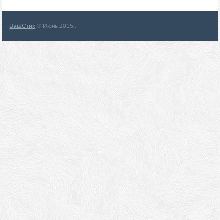
ВашСтих
© Июнь 2015г.