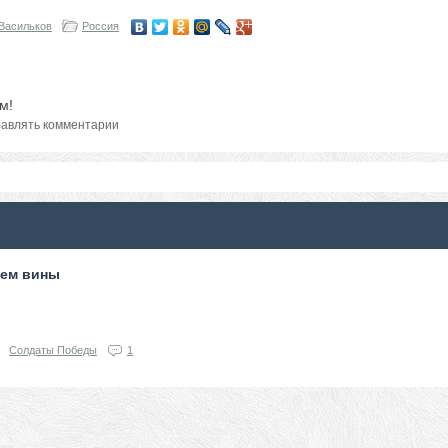
Васильков
Россия
м!
авлять комментарии
кем вины
Солдаты Победы
1