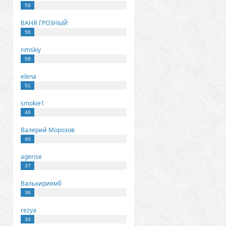
59
ВАНЯ ГРОЗНЫЙ
58
rimskiy
58
elena
51
smokie1
48
Валерий Морозов
40
agerise
37
Валькириямб
36
rezya
34