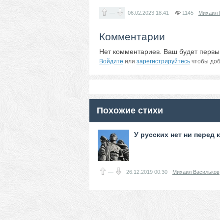
—
06.02.2023
18:41
1145
Михаил 
Комментарии
Нет комментариев. Ваш будет первы
Войдите
или
зарегистрируйтесь
чтобы доб
Похожие стихи
У русских нет ни перед 
—
26.12.2019
00:30
Михаил Васильков