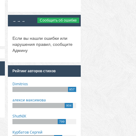
Сообщить об ошибке
→ → →
Если вы нашли ошибки или
нарушения правил, сообщите
Админу
Рейтинг авторов стихов
Dimitrios
957
алекси максимова
904
ShutNIK
799
Курбатов Сергей