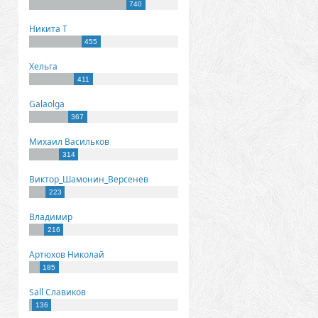
740
Никита Т
455
Хельга
411
Galaolga
367
Михаил Васильков
314
Виктор_Шамонин_Версенев
223
Владимир
216
Артюхов Николай
185
Sall Славиков
136