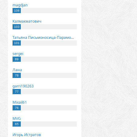
magdjan
108
Калмакматович
103
Татьяна Письмоносица-Парамонова
101
sergei
89
Лана
78
garri190263
77
Mixail61
76
MVG
65
Игорь Истратов