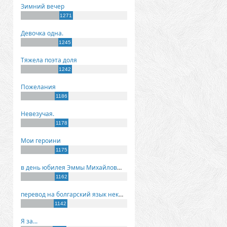
Зимний вечер
1271
Девочка одна.
1245
Тяжела поэта доля
1242
Пожелания
1186
Невезучая.
1178
Мои героини
1175
в день юбилея Эммы Михайловны Киселевой
1162
перевод на болгарский язык некоторых моих стихов
1142
Я за...