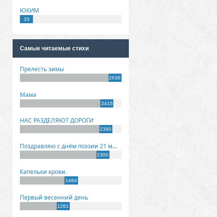
ЮКИМ
33
Самые читаемые стихи
Прелесть зимы
2636
Мама
2415
НАС РАЗДЕЛЯЮТ ДОРОГИ
2380
Поздравляю с днём поэзии 21 марта!
2300
Капельки крови.
1484
Первый весенний день
1281