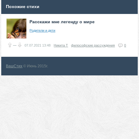
Похожие стихи
Расскажи мне легенду о мире
Родители и дети
—
07.07.2021
13:48
Никита Т
философские рассуждения
0
ВашСтих
© Июнь 2015г.