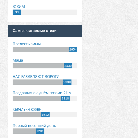
ЮКИМ
33
Самые читаемые стихи
Прелесть зимы
2654
Мама
2430
НАС РАЗДЕЛЯЮТ ДОРОГИ
2399
Поздравляю с днём поэзии 21 марта!
2318
Капельки крови.
1512
Первый весенний день
1291