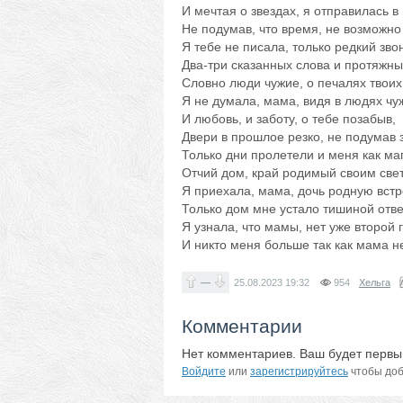
И мечтая о звездах, я отправилась в 
Не подумав, что время, не возможно
Я тебе не писала, только редкий зво
Два-три сказанных слова и протяжны
Словно люди чужие, о печалях твоих
Я не думала, мама, видя в людях чу
И любовь, и заботу, о тебе позабыв,
Двери в прошлое резко, не подумав 
Только дни пролетели и меня как маг
Отчий дом, край родимый своим све
Я приехала, мама, дочь родную встр
Только дом мне устало тишиной отве
Я узнала, что мамы, нет уже второй г
И никто меня больше так как мама н
—
25.08.2023
19:32
954
Хельга
Комментарии
Нет комментариев. Ваш будет первы
Войдите
или
зарегистрируйтесь
чтобы доб