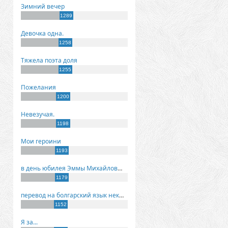
Зимний вечер
1289
Девочка одна.
1258
Тяжела поэта доля
1255
Пожелания
1200
Невезучая.
1198
Мои героини
1193
в день юбилея Эммы Михайловны Киселевой
1179
перевод на болгарский язык некоторых моих стихов
1152
Я за...