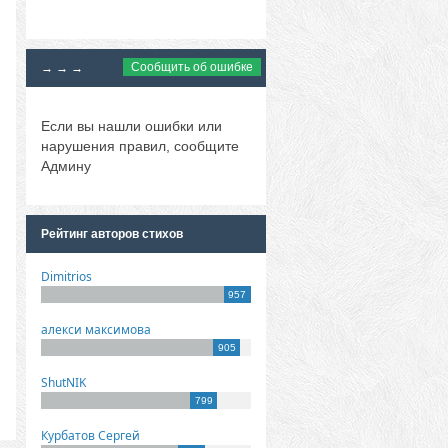
Сообщить об ошибке
→ → →
Если вы нашли ошибки или
нарушения правил, сообщите
Админу
Рейтинг авторов стихов
Dimitrios
957
алекси максимова
905
ShutNIK
799
Курбатов Сергей