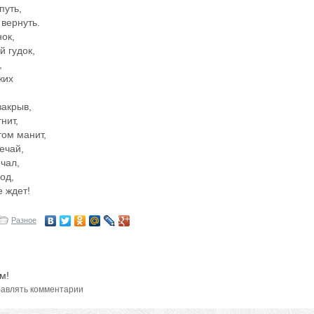
путь,
 вернуть.
нок,
й гудок,
,
жих
закрыв,
нит,
том манит,
ечай,
чал,
од,
е ждет!
Разное
м!
авлять комментарии