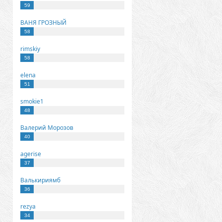
59
ВАНЯ ГРОЗНЫЙ
58
rimskiy
58
elena
51
smokie1
48
Валерий Морозов
40
agerise
37
Валькириямб
36
rezya
34