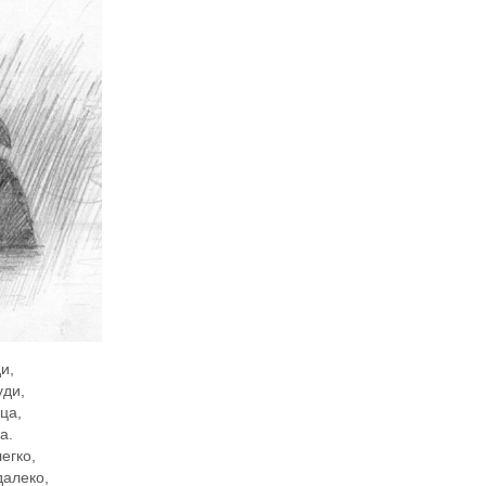
и,
уди,
ца,
а.
егко,
далеко,