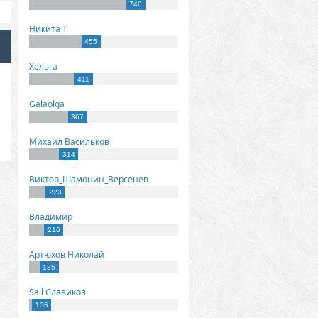
740
Никита Т
455
Хельга
411
Galaolga
367
Михаил Васильков
314
Виктор_Шамонин_Версенев
223
Владимир
216
Артюхов Николай
185
Sall Славиков
136