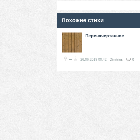
Похожие стихи
Переначертанное
—
26.06.2019
00:42
Dimitrios
0