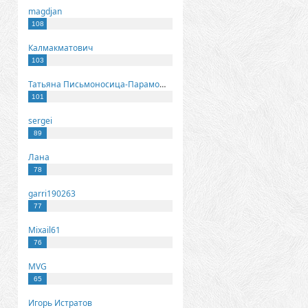
magdjan
108
Калмакматович
103
Татьяна Письмоносица-Парамонова
101
sergei
89
Лана
78
garri190263
77
Mixail61
76
MVG
65
Игорь Истратов