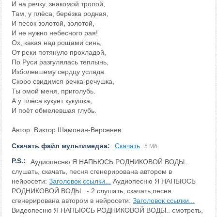
И на речку, знакомой тропой,
Там, у плёса, берёзка родная,
И песок золотой, золотой,
И не нужно небесного рая!
Ох, какая над рощами синь,
От реки потянуло прохладой,
По Руси разгулялась теплынь,
Изболевшему сердцу услада.
Скоро свидимся речка-речушка,
Ты омой меня, приголубь.
А у плёса кукует кукушка,
И поёт обмелевшая глубь.
Автор: Виктор Шамонин-Версенев
Скачать файл мультимедиа:
Скачать
5 Мб
P.S.:
Аудиопесню Я НАПЬЮСЬ РОДНИКОВОЙ ВОДЫ...
слушать, скачать, песня сгенерирована автором в
нейросети:
Заголовок ссылки...
Аудиопесню Я НАПЬЮСЬ
РОДНИКОВОЙ ВОДЫ...- 2 слушать, скачать,песня
сгенерирована автором в нейросети:
Заголовок ссылки...
Видеопесню Я НАПЬЮСЬ РОДНИКОВОЙ ВОДЫ.. смотреть,