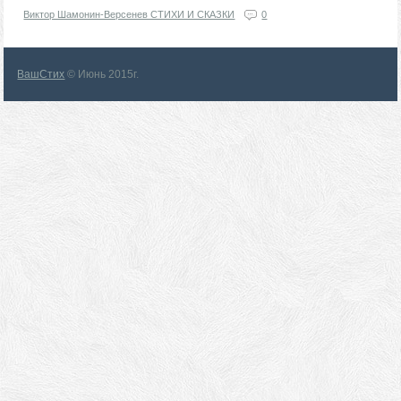
Виктор Шамонин-Версенев СТИХИ И СКАЗКИ
0
ВашСтих
© Июнь 2015г.