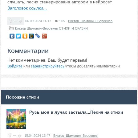
слушать, песня сгенерирована автором в нейросет
Заголовок ссылки...
—
06.09.2024
14:17
905
Виктор_Шамонин_Версенев
Виктор Шамонин-Версенев СТИХИ И СКАЗКИ
Комментарии
Нет комментариев. Ваш будет первым!
Войдите
или
зарегистрируйтесь
чтобы добавлять комментарии
Похожие стихи
Русь моя в лучах застыла...Песня на стихи
—
15.04.2024
13:47
Виктор_Шамонин_Версенев