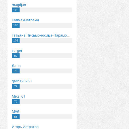
magdjan
108
Калмакматович
103
Татьяна Письмоносица-Парамонова
101
sergei
89
Лана
78
garri190263
77
Mixail61
76
MVG
65
Игорь Истратов