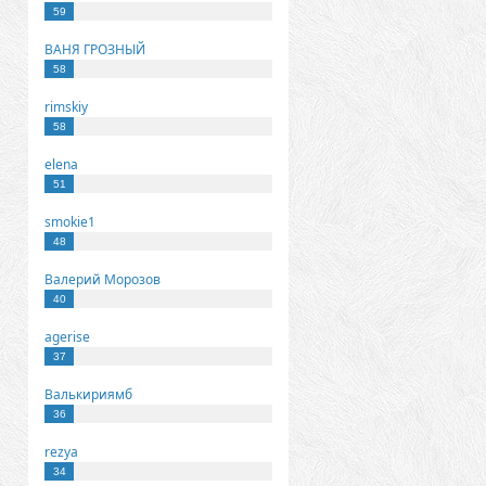
59
ВАНЯ ГРОЗНЫЙ
58
rimskiy
58
elena
51
smokie1
48
Валерий Морозов
40
agerise
37
Валькириямб
36
rezya
34