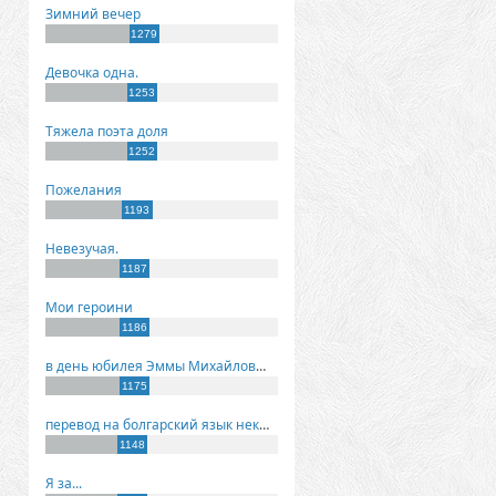
Зимний вечер
1279
Девочка одна.
1253
Тяжела поэта доля
1252
Пожелания
1193
Невезучая.
1187
Мои героини
1186
в день юбилея Эммы Михайловны Киселевой
1175
перевод на болгарский язык некоторых моих стихов
1148
Я за...