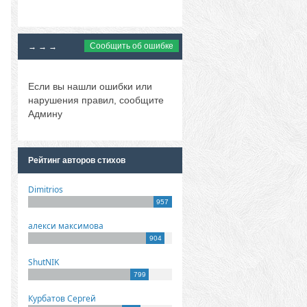
Сообщить об ошибке
→ → →
Если вы нашли ошибки или
нарушения правил, сообщите
Админу
Рейтинг авторов стихов
Dimitrios
957
алекси максимова
904
ShutNIK
799
Курбатов Сергей