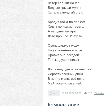
Ветер спешит на юг.
Бедные крыши мучит
Капель занудный стук.
Бродит тоска по паркам.
Ходит по лужам грусть.
А на душе так ярко.
Лето прошло. И пусть.
Осень диктует моду
На увлажнённый мрак.
Правит она погодой.
Только душой никак.
Лишь над душой не властна
Серость осенних дней.
В ней, у меня, всё ясно.
Май поселился в ней.
—
16.09.2024
00:26
813
Dimitrios
Комментарии