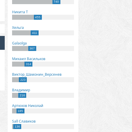
740
Никита Т
455
Хельга
411
Galaolga
367
Михаил Васильков
314
Виктор_Шамонин_Версенев
223
Владимир
216
Артюхов Николай
185
Sall Славиков
136