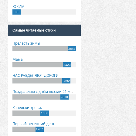
ЮКИМ
33
Самые читаемые стихи
Прелесть зимы
2648
Мама
2423
НАС РАЗДЕЛЯЮТ ДОРОГИ
2392
Поздравляю с днём поэзии 21 марта!
2310
Капельки крови.
1500
Первый весенний день
1287