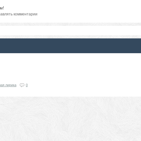
м!
авлять комментарии
ая лирика
0