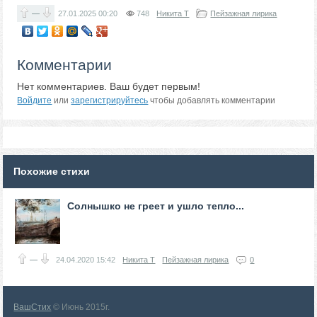
—
27.01.2025
00:20
748
Никита Т
Пейзажная лирика
Комментарии
Нет комментариев. Ваш будет первым!
Войдите
или
зарегистрируйтесь
чтобы добавлять комментарии
Похожие стихи
Солнышко не греет и ушло тепло...
—
24.04.2020
15:42
Никита Т
Пейзажная лирика
0
ВашСтих
© Июнь 2015г.