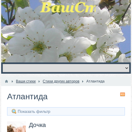
Ваши стихи
Стихи других авторов
Атлантида
Атлантида
RS
Показать фильтр
Дочка