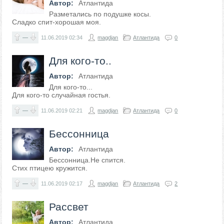
Автор:
Атлантида
Разметались по подушке косы.
Сладко спит-хорошая моя.
—
11.06.2019
02:34
magdjan
Атлантида
0
Для кого-то..
Автор:
Атлантида
Для кого-то...
Для кого-то случайная гостья.
—
11.06.2019
02:21
magdjan
Атлантида
0
Бессонница
Автор:
Атлантида
Бессонница.Не спится.
Стих птицею кружится.
—
11.06.2019
02:17
magdjan
Атлантида
2
Рассвет
Автор:
Атлантида