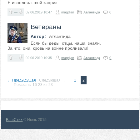
Я исполнял-твой каприз.
—
02.06.2019
10:47
magdjan
Атлантида
0
Ветераны
Автор:
Атлантида
Если бы деды, отцы, наши, знали,
За что, они, кровь на войне проливали!
—
02.06.2019
10:35
magdjan
Атлантида
0
← Предыдущая
Следующая →
1
2
Показаны 16-23 из 23
ВашСтих
© Июнь 2015г.