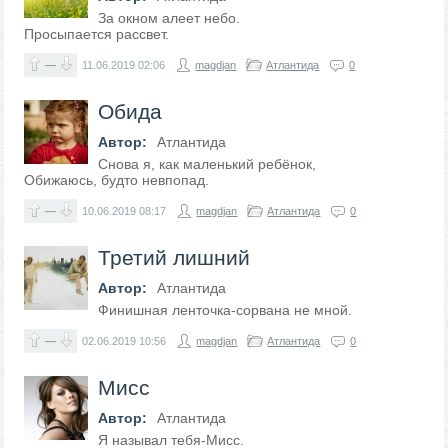
За окном алеет небо.
Просыпается рассвет.
—
11.06.2019
02:06
magdjan
Атлантида
0
Обида
Автор:
Атлантида
Снова я, как маленький ребёнок,
Обижаюсь, будто невпопад.
—
10.06.2019
08:17
magdjan
Атлантида
0
Третий лишний
Автор:
Атлантида
Финишная ленточка-сорвана не мной.
—
02.06.2019
10:56
magdjan
Атлантида
0
Мисс
Автор:
Атлантида
Я называл тебя-Мисс.