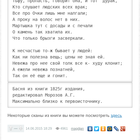
Тьфу, пропасть, говорит она, и тот  дурак,

Кто слушает людских всех врак;

Все про Очки лишь мне налгали;

А проку на волос нет в них.

Мартышка тут с досады и с печали

О камень так хватила их.

Что только брызги засверкали.

К несчастью то-ж бывает у людей:

Как ни полезна вещь; цены не зная ей.

Невежа про нее свой толк все к- худу клонит;

А ежели невежа познатней,

Так oн её еще и гонит.
Басня из книги 1825г издания,

редактировал Морозов А.Г. 

Максимально близко к первоисточнику.
Некоторые сканы из книги вы можете посмотреть
здесь
—
14.06.2015
18:29
4961
magdjan