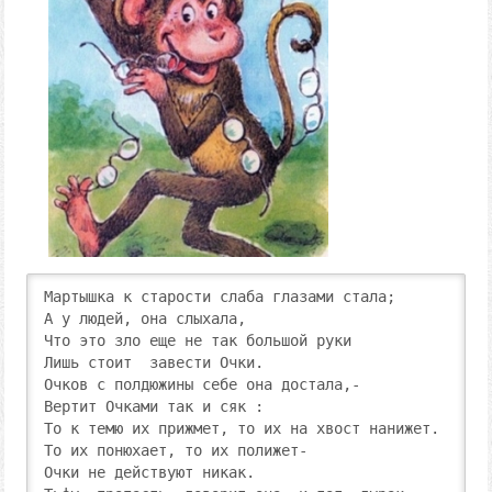
Мартышка к старости слаба глазами стала; 

А у людей, она слыхала,

Что это зло еще не так большой руки

Лишь стоит  завести Очки.

Очков с полдюжины ceбе она достала,-

Вертит Очками так и сяк :

То к темю их прижмет, то их на хвост нанижет.

То их понюхает, то их полижет-

Очки не действуют никак.
