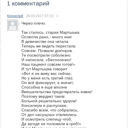
1 комментарий
Корнелий
28.03.2017
07:23
#
Через плечо.
Так сталось, старая Мартышка
Ослепла рано,- много книг
В девичестве она читала.
Теперь же видеть перестала
Совсем. Позвали докторов.
Те посмотрели соболезно
И написали: «Бесполезно!
Наш пациент совсем готов!»
И тут Мартышка говорит:
«Вот я не вижу вас сейчас,
Но у меня есть третий глаз.
Он всё фиксирует, а значит,
Способна я ещё вполне
Вмешательства предотвратить извне!
Поэтому вердикт таков:
Больной решительно здоров!
Консилиум я распускаю.
Спасибо всем, что собрались,
От дел насущных отвлеклись
И осмотреть слепицу чтоб,
Да загодя не положили в гроб!»