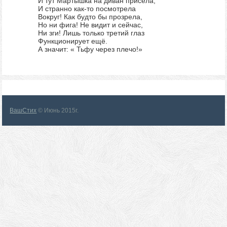
И тут Мартышка на диван присела,
И странно как-то посмотрела
Вокруг! Как будто бы прозрела,
Но ни фига! Не видит и сейчас,
Ни зги! Лишь только третий глаз
Функционирует ещё.
А значит: « Тьфу через плечо!»
ВашСтих
© Июнь 2015г.