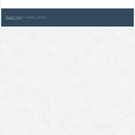
ВашСтих
© Июнь 2015г.