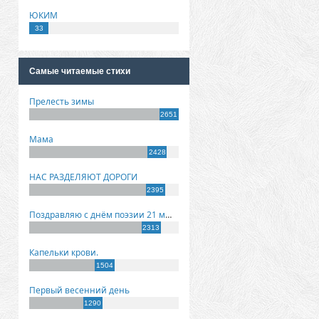
ЮКИМ
33
Самые читаемые стихи
Прелесть зимы
2651
Мама
2428
НАС РАЗДЕЛЯЮТ ДОРОГИ
2395
Поздравляю с днём поэзии 21 марта!
2313
Капельки крови.
1504
Первый весенний день
1290