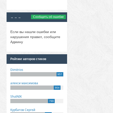
Сообщить об ошибке
→ → →
Если вы нашли ошибки или
нарушения правил, сообщите
Админу
Рейтинг авторов стихов
Dimitrios
957
алекси максимова
904
ShutNIK
799
Курбатов Сергей