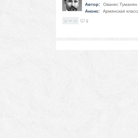
Автор:
Ованес Туманян.(
Анонс:
Армянская класс
—
0