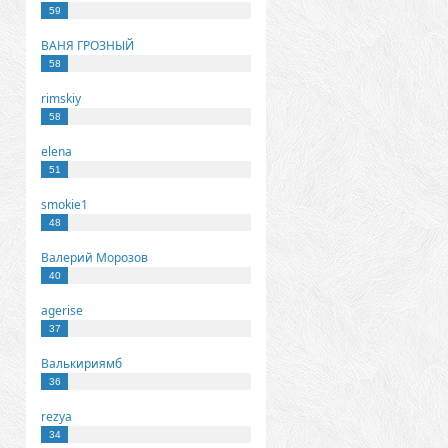
59
ВАНЯ ГРОЗНЫЙ
58
rimskiy
58
elena
51
smokie1
48
Валерий Морозов
40
agerise
37
Валькириямб
36
rezya
34