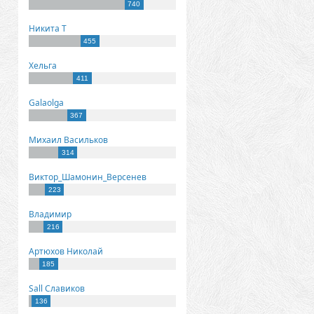
740
Никита Т
455
Хельга
411
Galaolga
367
Михаил Васильков
314
Виктор_Шамонин_Версенев
223
Владимир
216
Артюхов Николай
185
Sall Славиков
136