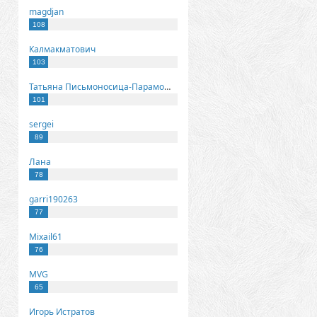
magdjan
108
Калмакматович
103
Татьяна Письмоносица-Парамонова
101
sergei
89
Лана
78
garri190263
77
Mixail61
76
MVG
65
Игорь Истратов