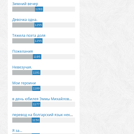
Зимний вечер
1283
Девочка одна.
1255
Тяжела поэта доля
1255
Пожелания
1195
Невезучая.
1191
Мои героини
1189
в день юбилея Эммы Михайловны Киселевой
1177
перевод на болгарский язык некоторых моих стихов
1150
Я за...