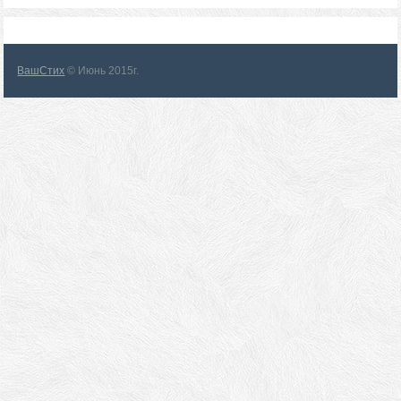
ВашСтих
© Июнь 2015г.