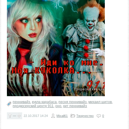
пеннивайз
,
кукла карабаса
,
песня пеннивайз
,
михаил шитов
,
продюсерский центр 911
,
оно
,
хит пеннивайз
—
22.10.2017
14:24
Mixail61
Творчество
0