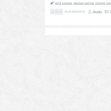
катя сонина
,
михаил шитов
,
сердце тих
—
15.02.2018
02:51
Mixail61