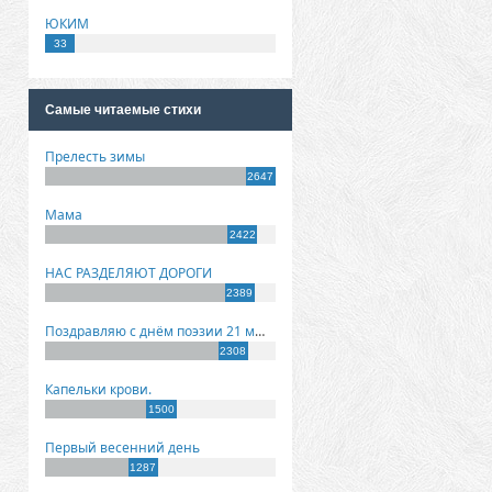
ЮКИМ
33
Самые читаемые стихи
Прелесть зимы
2647
Мама
2422
НАС РАЗДЕЛЯЮТ ДОРОГИ
2389
Поздравляю с днём поэзии 21 марта!
2308
Капельки крови.
1500
Первый весенний день
1287