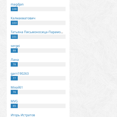
magdjan
108
Калмакматович
103
Татьяна Письмоносица-Парамонова
101
sergei
89
Лана
78
garri190263
77
Mixail61
76
MVG
65
Игорь Истратов