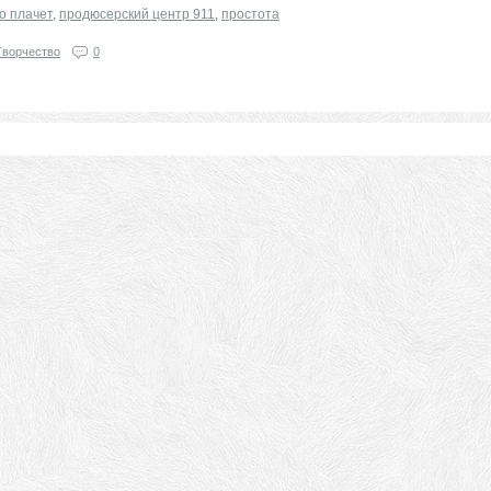
о плачет
,
продюсерский центр 911
,
простота
Творчество
0