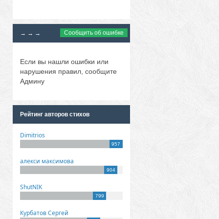
Сообщить об ошибке
→ → →
Если вы нашли ошибки или
нарушения правил, сообщите
Админу
Рейтинг авторов стихов
Dimitrios
957
алекси максимова
904
ShutNIK
799
Курбатов Сергей