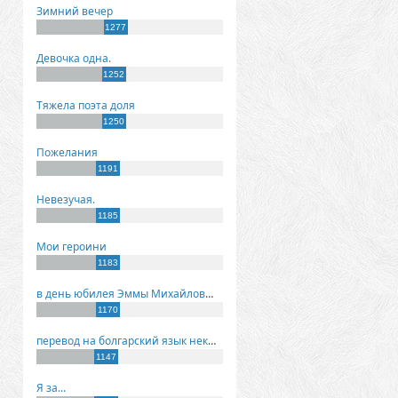
Зимний вечер
1277
Девочка одна.
1252
Тяжела поэта доля
1250
Пожелания
1191
Невезучая.
1185
Мои героини
1183
в день юбилея Эммы Михайловны Киселевой
1170
перевод на болгарский язык некоторых моих стихов
1147
Я за...