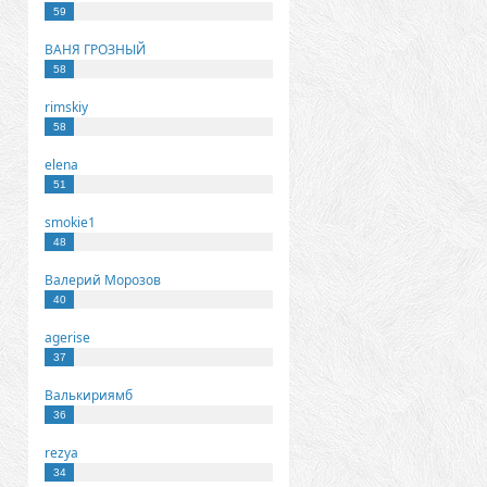
59
ВАНЯ ГРОЗНЫЙ
58
rimskiy
58
elena
51
smokie1
48
Валерий Морозов
40
agerise
37
Валькириямб
36
rezya
34