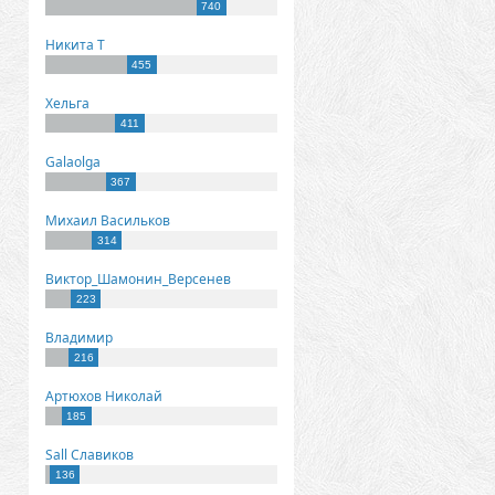
740
Никита Т
455
Хельга
411
Galaolga
367
Михаил Васильков
314
Виктор_Шамонин_Версенев
223
Владимир
216
Артюхов Николай
185
Sall Славиков
136