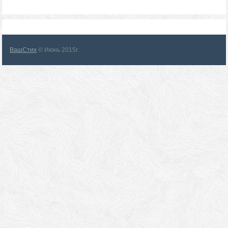
ВашСтих
© Июнь 2015г.