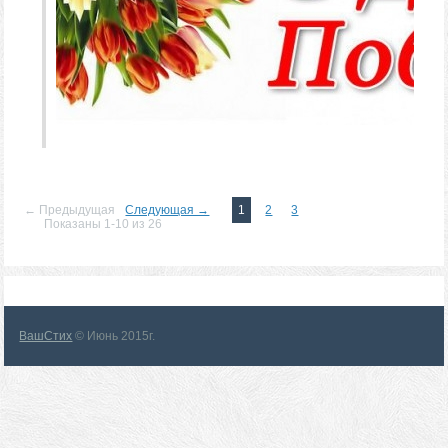
← Предыдущая
Следующая →
1
2
3
Показаны 1-10 из 26
ВашСтих
© Июнь 2015г.