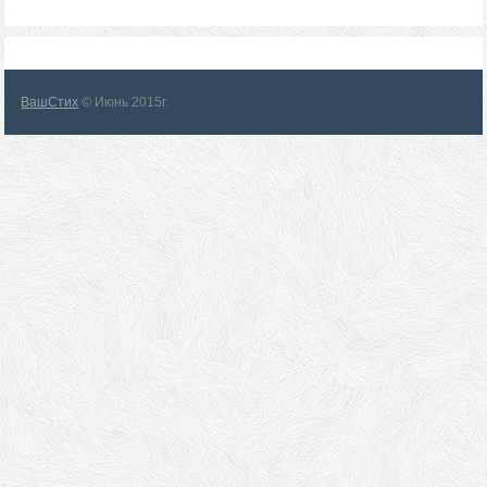
ВашСтих
© Июнь 2015г.