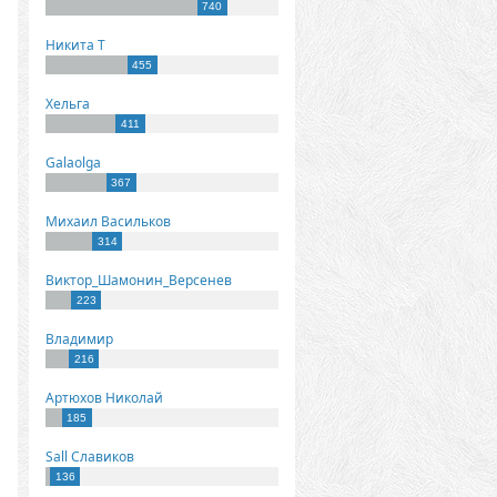
740
Никита Т
455
Хельга
411
Galaolga
367
Михаил Васильков
314
Виктор_Шамонин_Версенев
223
Владимир
216
Артюхов Николай
185
Sall Славиков
136