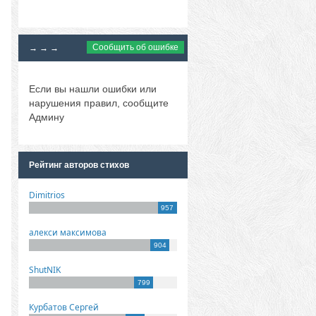
Сообщить об ошибке
→ → →
Если вы нашли ошибки или
нарушения правил, сообщите
Админу
Рейтинг авторов стихов
Dimitrios
957
алекси максимова
904
ShutNIK
799
Курбатов Сергей