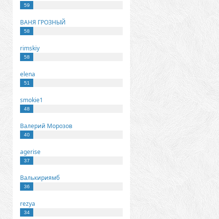
59
ВАНЯ ГРОЗНЫЙ
58
rimskiy
58
elena
51
smokie1
48
Валерий Морозов
40
agerise
37
Валькириямб
36
rezya
34