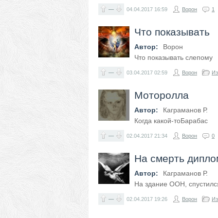
—
04.04.2017
16:59
Ворон
1
Что показывать
Автор:
Ворон
Что показывать слепому
—
03.04.2017
02:59
Ворон
Из
Моторолла
Автор:
Каграманов Р.
Когда какой-тоБарабас
—
02.04.2017
21:34
Ворон
0
На смерть дипло
Автор:
Каграманов Р.
На здание ООН, спустилс
—
02.04.2017
19:26
Ворон
Из