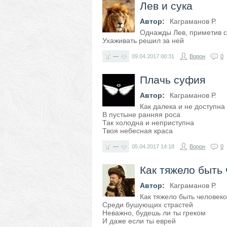
Лев и сука
Автор:
Каграманов Р.
Однажды Лев, приметив с
Ухаживать решил за ней
—
09.04.2017
00:31
Ворон
0
Плачь суфия
Автор:
Каграманов Р.
Как далека и не доступна
В пустыне ранняя роса
Так холодна и неприступна
Твоя небесная краса
—
05.04.2017
14:18
Ворон
0
Как тяжело быть
Автор:
Каграманов Р.
Как тяжело быть человек
Среди бушующих страстей
Неважно, будешь ли ты греком
И даже если ты еврей