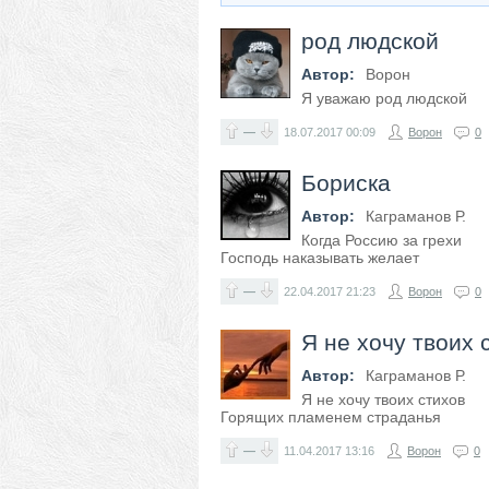
род людской
Автор:
Ворон
Я уважаю род людской
—
18.07.2017
00:09
Ворон
0
Бориска
Автор:
Каграманов Р.
Когда Россию за грехи
Господь наказывать желает
—
22.04.2017
21:23
Ворон
0
Я не хочу твоих 
Автор:
Каграманов Р.
Я не хочу твоих стихов
Горящих пламенем страданья
—
11.04.2017
13:16
Ворон
0