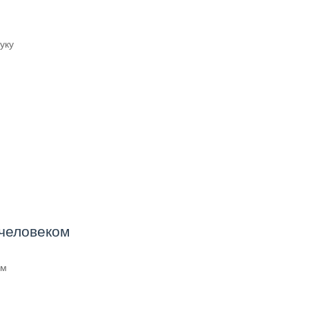
уку
 человеком
ом