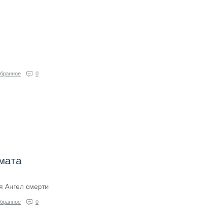
бранное
0
мата
я Ангел смерти
бранное
0