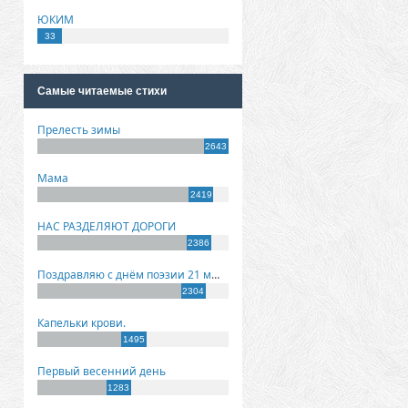
ЮКИМ
33
Самые читаемые стихи
Прелесть зимы
2643
Мама
2419
НАС РАЗДЕЛЯЮТ ДОРОГИ
2386
Поздравляю с днём поэзии 21 марта!
2304
Капельки крови.
1495
Первый весенний день
1283