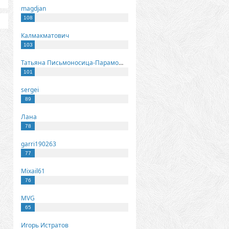
magdjan
108
Калмакматович
103
Татьяна Письмоносица-Парамонова
101
sergei
89
Лана
78
garri190263
77
Mixail61
76
MVG
65
Игорь Истратов