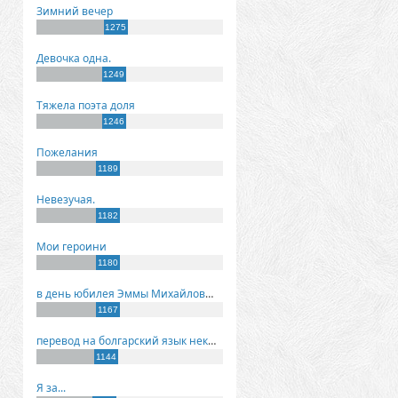
Зимний вечер
1275
Девочка одна.
1249
Тяжела поэта доля
1246
Пожелания
1189
Невезучая.
1182
Мои героини
1180
в день юбилея Эммы Михайловны Киселевой
1167
перевод на болгарский язык некоторых моих стихов
1144
Я за...