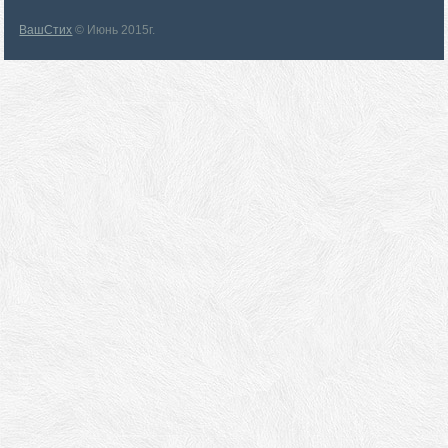
ВашСтих
© Июнь 2015г.