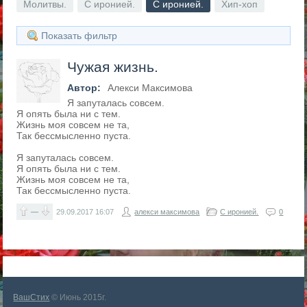
Молитвы.
С иронией.
С иронией.
Хип-хоп
Показать фильтр
Чужая жизнь.
Автор:
Алекси Максимова
Я запуталась совсем.
Я опять была ни с тем.
Жизнь моя совсем не та,
Так бессмысленно пуста.
Я запуталась совсем.
Я опять была ни с тем.
Жизнь моя совсем не та,
Так бессмысленно пуста.
—
29.09.2017
16:07
алекси максимова
С иронией.
0
ВашСтих
© Июнь 2015г.