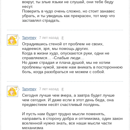
вокруг, ты злые языки не слушай, они тебе беду
несут.
Поверить в чудо очень сложно, но стоит занавес
убрать, и ты увидишь как прекрасен, тот мир что
заставлял страдать.
Tanymey
7 лет назад
#
Оградившись стеной от проблем не своих,
надеемся, зря, мы помощь других.
Когда в жизни худо, опускаются руки, одни не
справляемся… -Слабые люди…
Но даже страдая и плача душой, мы не хотим
проблемы чужой, зачем нам вникать в постороннюю
боль, когда разобраться не можем с собой.
Tanymey
7 лет назад
#
Сегодня лучше чем вчера, а завтра будет лучше
чем сегодня. И даже если в этот день беда, она
предвестием несёт счастливый полдень.
И пусть нам будет трудно мысли поменять,
направить в сторону добра и оптимизма, один закон
вселенной нужно знать, все наши мысли части
механизма