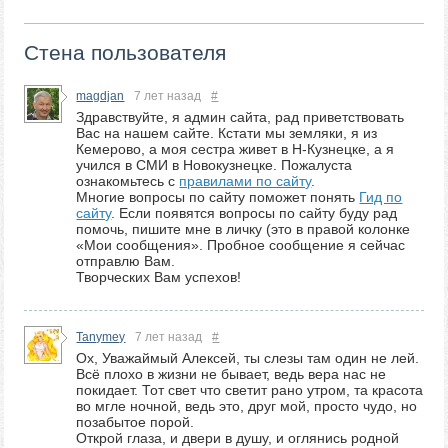
Стена пользователя
magdjan
7 лет назад
#
Здравствуйте, я админ сайта, рад приветствовать
Вас на нашем сайте. Кстати мы земляки, я из
Кемерово, а моя сестра живет в Н-Кузнецке, а я
учился в СМИ в Новокузнецке. Пожалуста
ознакомьтесь с
правилами по сайту
.
Многие вопросы по сайту поможет понять
Гид по
сайту
. Если появятся вопросы по сайту буду рад
помочь, пишите мне в личку (это в правой колонке
«Мои сообщения». Пробное сообщение я сейчас
отправлю Вам.
Творческих Вам успехов!
Tanymey
7 лет назад
#
Ох, Уважаймый Алексей, ты слезы там один не лей.
Всё плохо в жизни не бывает, ведь вера нас не
покидает. Тот свет что светит рано утром, та красота
во мгле ночной, ведь это, друг мой, просто чудо, но
позабытое порой.
Открой глаза, и двери в душу, и оглянись родной