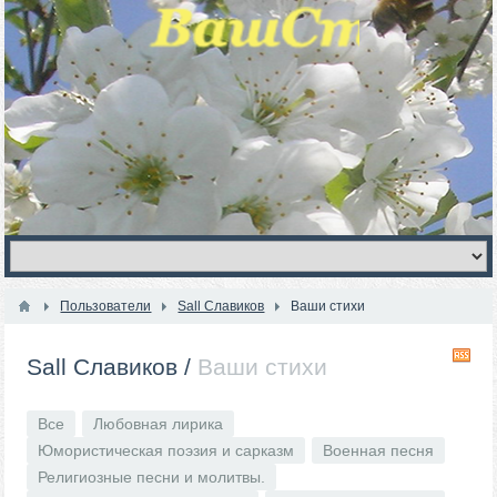
Пользователи
Sall Славиков
Ваши стихи
R
Sall Славиков
/
Ваши стихи
Все
Любовная лирика
Юмористическая поэзия и сарказм
Военная песня
Религиозные песни и молитвы.