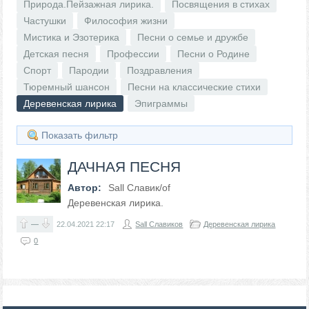
Природа.Пейзажная лирика.
Посвящения в стихах
Частушки
Философия жизни
Мистика и Эзотерика
Песни о семье и дружбе
Детская песня
Профессии
Песни о Родине
Спорт
Пародии
Поздравления
Тюремный шансон
Песни на классические стихи
Деревенская лирика
Эпиграммы
Показать фильтр
ДАЧНАЯ ПЕСНЯ
Автор:
Sall Славик/оf
Деревенская лирика.
—
22.04.2021
22:17
Sall Славиков
Деревенская лирика
0