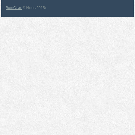
ВашСтих
© Июнь 2015г.