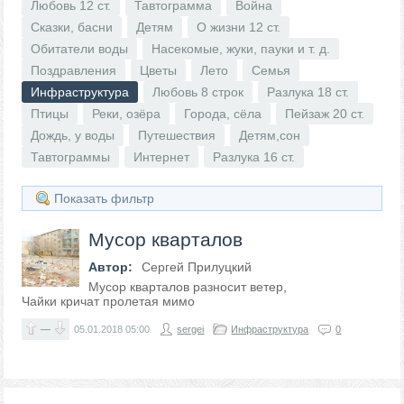
Любовь 12 ст.
Тавтограмма
Война
Сказки, басни
Детям
О жизни 12 ст.
Обитатели воды
Насекомые, жуки, пауки и т. д.
Поздравления
Цветы
Лето
Семья
Инфраструктура
Любовь 8 строк
Разлука 18 ст.
Птицы
Реки, озёра
Города, сёла
Пейзаж 20 ст.
Дождь, у воды
Путешествия
Детям,сон
Тавтограммы
Интернет
Разлука 16 ст.
Показать фильтр
Мусор кварталов
Автор:
Сергей Прилуцкий
Мусор кварталов разносит ветер,
Чайки кричат пролетая мимо
—
05.01.2018
05:00
sergei
Инфраструктура
0