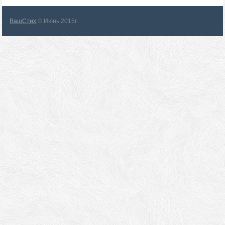
ВашСтих
© Июнь 2015г.