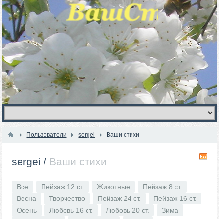
Пользователи
sergei
Ваши стихи
R
sergei
/
Ваши стихи
Все
Пейзаж 12 ст.
Животные
Пейзаж 8 ст.
Весна
Творчество
Пейзаж 24 ст.
Пейзаж 16 ст.
Осень
Любовь 16 ст.
Любовь 20 ст.
Зима