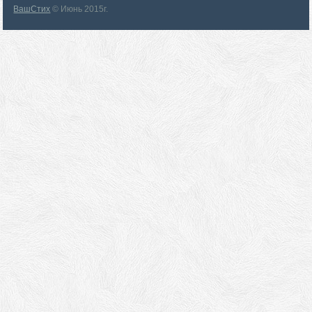
ВашСтих
© Июнь 2015г.